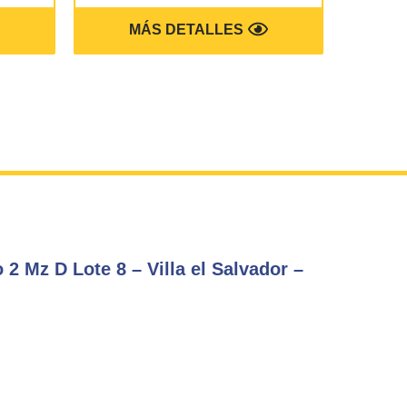
MÁS DETALLES
M
 2 Mz D Lote 8 – Villa el Salvador –