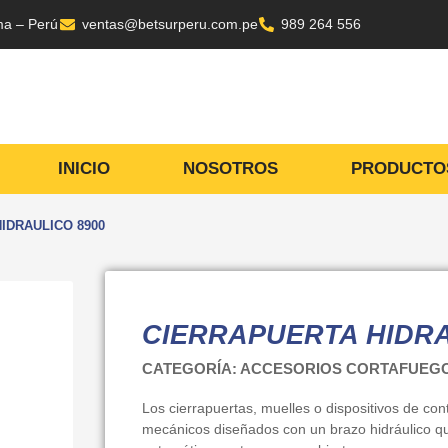
ma – Perú
ventas@betsurperu.com.pe
989 264 556
INICIO
NOSOTROS
PRODUCTO
IDRAULICO 8900
CIERRAPUERTA HIDRA
CATEGORÍA: ACCESORIOS CORTAFUEG
Los cierrapuertas, muelles o dispositivos de con
mecánicos diseñados con un brazo hidráulico qu