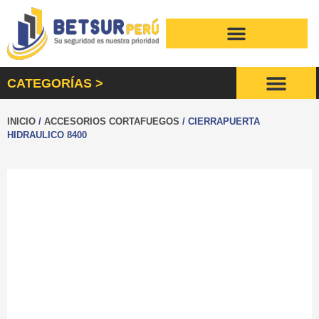
CATEGORÍAS >
PUERT
ACCESO
MOTOR PARA 
INICIO
/
ACCESORIOS CORTAFUEGOS
/ CIERRAPUERTA
HIDRAULICO 8400